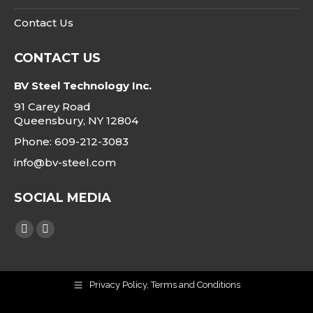
Contact Us
CONTACT US
BV Steel Technology Inc.
91 Carey Road
Queensbury, NY 12804
Phone: 609-212-3083
info@bv-steel.com
SOCIAL MEDIA
Finden Sie uns auf:
Linkedin
Instagram
page
page
opens
opens
Privacy Policy, Terms and Conditions
in
in
new
new