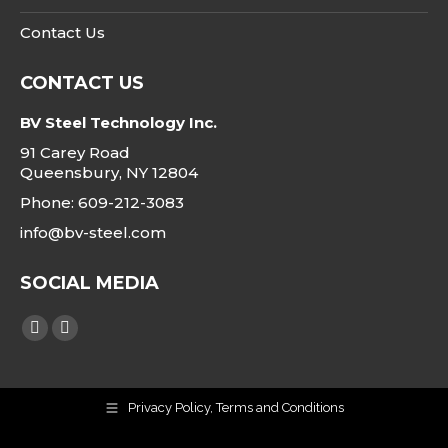
Contact Us
CONTACT US
BV Steel Technology Inc.
91 Carey Road
Queensbury, NY 12804
Phone: 609-212-3083
info@bv-steel.com
SOCIAL MEDIA
Finden Sie uns auf:
Linkedin
Instagram
page
page
opens
opens
Privacy Policy, Terms and Conditions
in
in
new
new