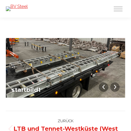
startbild1
ALBUM-
NAVIGATION
ZURÜCK
LTB und Tennet-Westküste (West